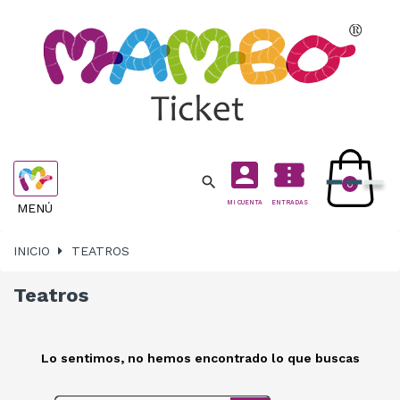
account_box
confirmation_number

Navegación
0
de
MI CUENTA
ENTRADAS
MENÚ
palanca
INICIO
TEATROS
Teatros
Lo sentimos, no hemos encontrado lo que buscas