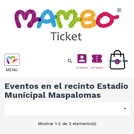
account_box
confirmation_number

Navegación
0
de
MI CUENTA
ENTRADAS
MENÚ
palanca
Eventos en el recinto Estadio
Municipal Maspalomas

Mostrar 1-2 de 2 elemento(s)