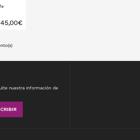
fe
45,00€
e
nto(s)
ulte nuestra información de
CRIBIR