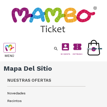
account_box
confirmation_number

Navegación
0
de
MI CUENTA
ENTRADAS
MENÚ
palanca
Mapa Del Sitio
NUESTRAS OFERTAS
Novedades
Recintos